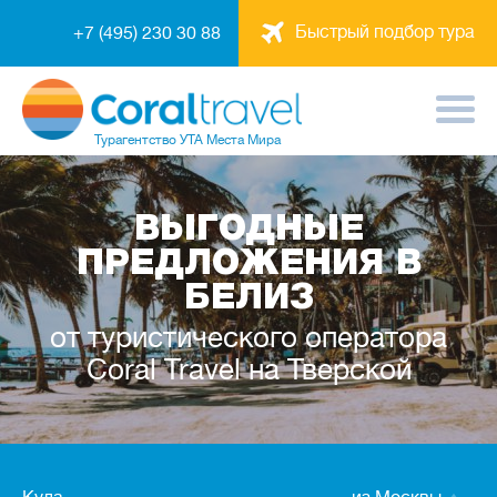
Быстрый подбор тура
+7 (495) 230 30 88
Турагентство
УТА Места Мира
ВЫГОДНЫЕ
ПРЕДЛОЖЕНИЯ В
БЕЛИЗ
от туристического оператора
Coral Travel на Тверской