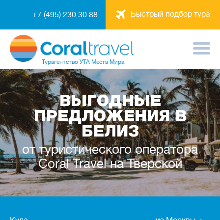
Быстрый подбор тура
+7 (495) 230 30 88
Турагентство
УТА Места Мира
ВЫГОДНЫЕ
ПРЕДЛОЖЕНИЯ В
БЕЛИЗ
от туристического оператора
Coral Travel на Тверской