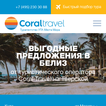
Быстрый подбор тура
+7 (495) 230 30 88
Турагентство
УТА Места Мира
ВЫГОДНЫЕ
ПРЕДЛОЖЕНИЯ В
БЕЛИЗ
от туристического оператора
Coral Travel на Тверской