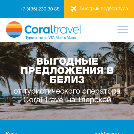
Быстрый подбор тура
+7 (495) 230 30 88
Турагентство
УТА Места Мира
ВЫГОДНЫЕ
ПРЕДЛОЖЕНИЯ В
БЕЛИЗ
от туристического оператора
Coral Travel на Тверской