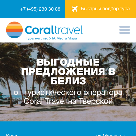
Быстрый подбор тура
+7 (495) 230 30 88
Турагентство
УТА Места Мира
ВЫГОДНЫЕ
ПРЕДЛОЖЕНИЯ В
БЕЛИЗ
от туристического оператора
Coral Travel на Тверской