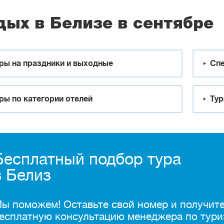
дых в Белизе в сентябре
ры на праздники и выходные
Спе
ры по категории отелей
Тур
Бесплатный подбор тура
в Белиз
ы поможем! Оставьте свой номер и получит
есплатную консультацию менеджера по тури