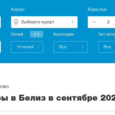
Курорт
Взрослых
Выберите курорт
±
Ночей
4
Категория
Тип пит
10 ночей
Все
Все
елиз
ры в Белиз в сентябре 20