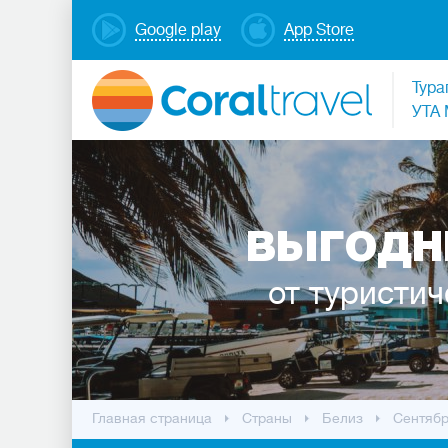
Google play
App Store
Тура
УТА 
ВЫГОДН
от туристич
Главная страница
Cтраны
Белиз
Сентяб