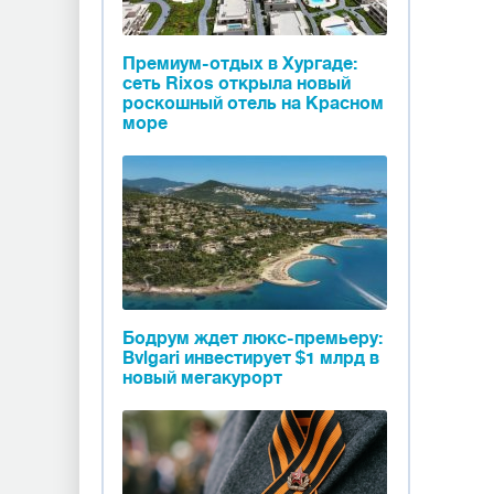
Премиум-отдых в Хургаде:
сеть Rixos открыла новый
роскошный отель на Красном
море
Бодрум ждет люкс-премьеру:
Bvlgari инвестирует $1 млрд в
новый мегакурорт