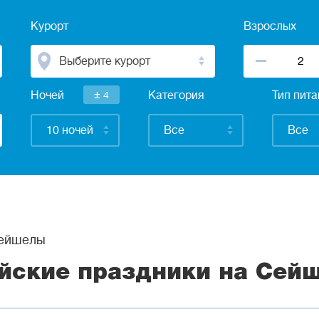
Курорт
Взрослых
Выберите курорт
±
Ночей
4
Категория
Тип пит
10 ночей
Все
Все
ейшелы
йские праздники на Сейш