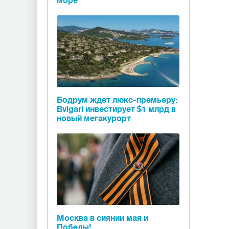
море
Бодрум ждет люкс-премьеру:
Bvlgari инвестирует $1 млрд в
новый мегакурорт
Москва в сиянии мая и
Победы!