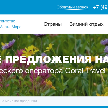
+7 (49
Обратный звонок
гентство
Cтраны
Зимний отдых
Места Мира
 ПРЕДЛОЖЕНИЯ Н
еского оператора Coral Travel
 на майские праздники