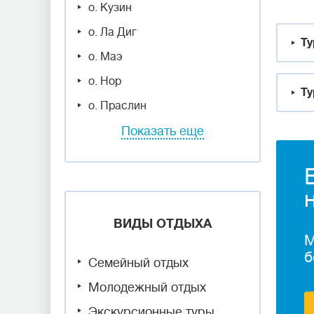
о. Кузин
о. Ла Диг
Ту
о. Маэ
о. Нор
Ту
о. Праслин
Показать еще
ВИДЫ ОТДЫХА
М
б
Семейный отдых
Молодежный отдых
Экскурсионные туры