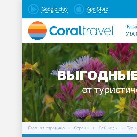
Google play
App Store
Тура
УТА 
ВЫГОДНЫЕ
от туристич
Главная страница
Cтраны
Сейшелы
Туры