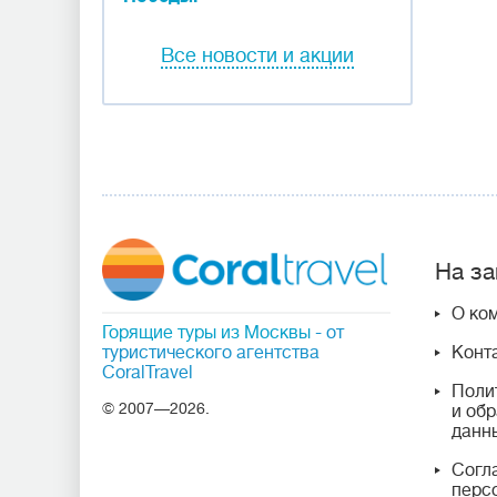
Все новости и акции
На за
О ко
Горящие туры из Москвы
- от
туристического агентства
Конт
CoralTravel
Поли
© 2007—2026.
и об
данн
Согл
перс