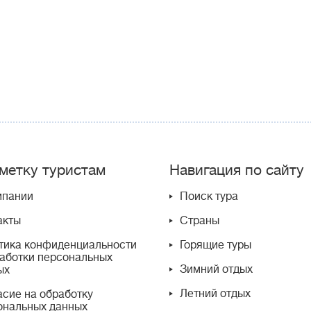
метку туристам
Навигация по сайту
мпании
Поиск тура
акты
Страны
тика конфиденциальности
Горящие туры
работки персональных
Зимний отдых
ых
Летний отдых
асие на обработку
ональных данных