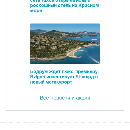
сеть Rixos открыла новый
роскошный отель на Красном
море
Бодрум ждет люкс-премьеру:
Bvlgari инвестирует $1 млрд в
новый мегакурорт
Все новости и акции