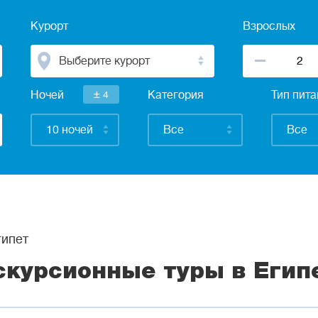
Курорт
Взрослых
Выберите курорт
±
Ночей
4
Категория
Тип пит
10 ночей
Все
Все
ипет
скурсионные туры в Егип