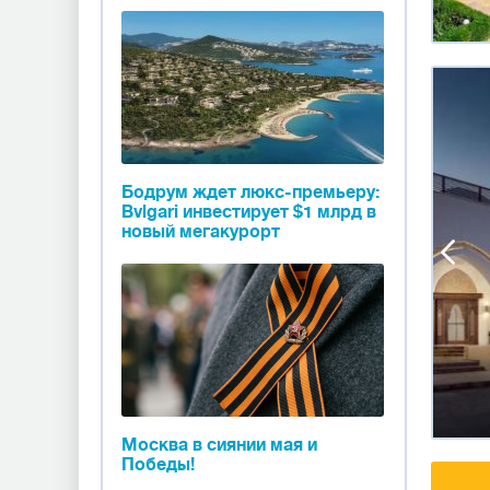
Бодрум ждет люкс-премьеру:
Bvlgari инвестирует $1 млрд в
новый мегакурорт
Москва в сиянии мая и
Победы!