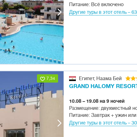
Питание: Всё включено
Другие туры в этот отель – 63
7,34
Египет, Наама Бей
GRAND HALOMY RESOR
10.08 – 19.08 на 9 ночей
Размещение: двухместный н
Питание: Завтрак + ужин или
Другие туры в этот отель – 3