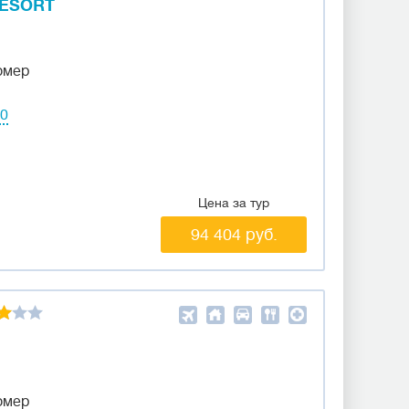
RESORT
омер
40
Цена за тур
94 404 руб.
омер