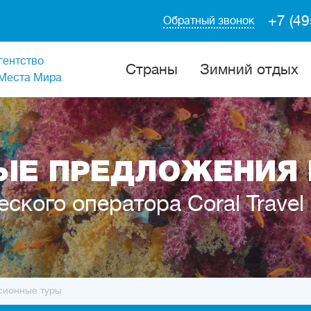
+7 (49
Обратный звонок
гентство
Cтраны
Зимний отдых
Места Мира
Е ПРЕДЛОЖЕНИЯ 
еского оператора Coral Travel
сионные туры