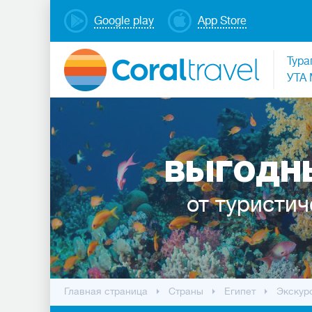
Google play
App Store
Тура
УТА 
ВЫГОДНЫ
от туристич
Главная страница
Cтраны
Египет
Экскур