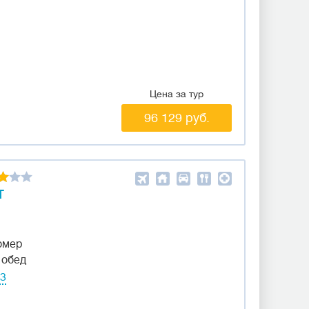
Цена за тур
96 129 руб.
T
омер
 обед
03