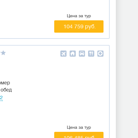
Цена за тур
104 759 руб.
омер
 обед
42
Цена за тур
106 485 руб.