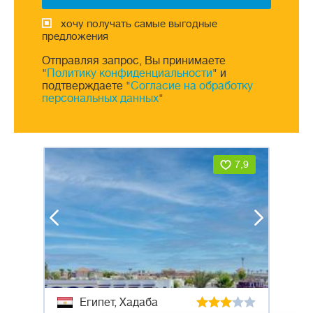
хочу получать самые выгодные
предложения
Отправляя запрос, Вы принимаете
"
Политику конфиденциальности
" и
подтверждаете "
Согласие на обработку
персональных данных
"
7,9
Египет, Хадаба