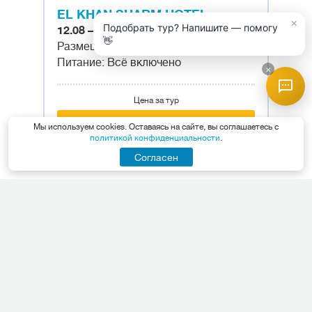
EL KHAN SHARM HOTEL
×
Подобрать тур? Напишите — помогу
12.08 – 19.08 на 7 ночей
👋
Размещение: двухместный номер
Питание: Всё включено
×
Цена за тур
109 591 руб.
Мы используем cookies. Оставаясь на сайте, вы соглашаетесь с
политикой конфиденциальности
.
Другие туры в этот отель – 655
Согласен