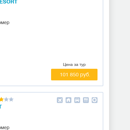
RESORT
омер
Цена за тур
101 850 руб.
T
омер