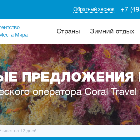
+7 (49
Обратный звонок
гентство
Cтраны
Зимний отдых
Места Мира
Е ПРЕДЛОЖЕНИЯ 
еского оператора Coral Travel
Египет на 12 дней