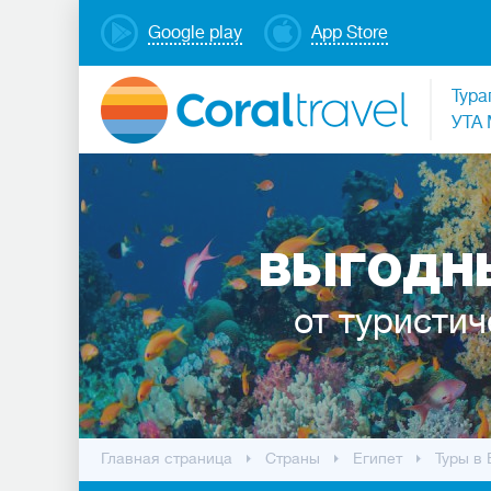
Google play
App Store
Тура
УТА 
ВЫГОДНЫ
от туристич
Главная страница
Cтраны
Египет
Туры в 