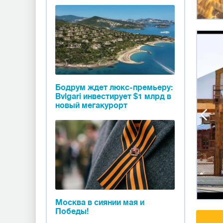
Бодрум ждет люкс-премьеру:
Bvlgari инвестирует $1 млрд в
новый мегакурорт
Москва в сиянии мая и
Победы!