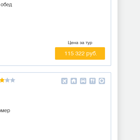
 обед
Цена за тур
115 322 руб.
омер